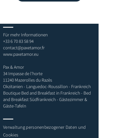
Für mehr Informationen
+33 6 70 83 58 94
contact@paxetamor.fr
www.paxetamor.eu
Pax & Amor
34 Impasse de l'horte
11240 Mazerolles du Razès
Okzitanien - Languedoc-Roussillon - Frankreich
Boutique Bed and Breakfast in Frankreich - Bed
and Breakfast Südfrankreich - Gästezimmer &
Gäste-Tafeln
Verwaltung personenbezogener Daten und
Cookies