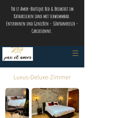
Pax et Amor-Boutique Bed & Breakfast im
Katharischen Land mit schwimmbad.
Entspannen und Genießen - Südfrankreich -
Carcassonne.
Luxus-Deluxe-Zimmer