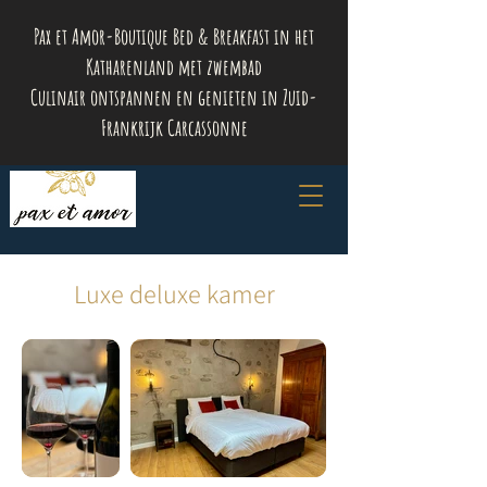
Pax et Amor-Boutique Bed & Breakfast in het
Katharenland met zwembad
Culinair ontspannen en genieten in Zuid-
Frankrijk Carcassonne
Luxe deluxe kamer