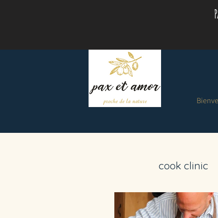
P
Bienv
cook clinic