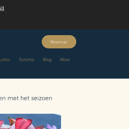
na
Reservar
quetes
Turismo
Blog
More
en met het seizoen