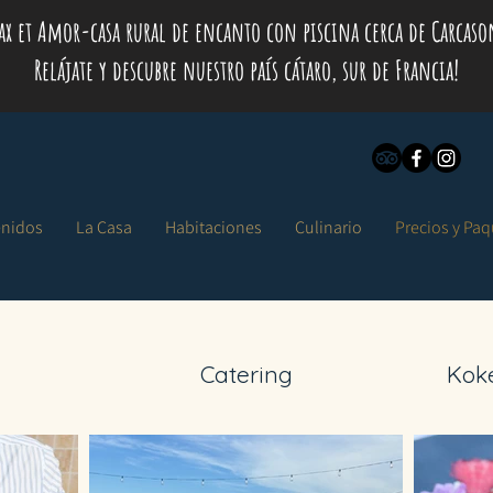
ax et Amor-casa rural de encanto con piscina cerca de Carcaso
Relájate y descubre nuestro país cátaro, sur de Francia!
enidos
La Casa
Habitaciones
Culinario
Precios y Pa
Catering
Kok