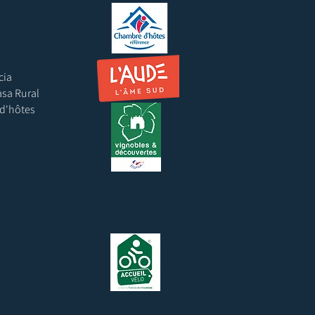
cia
asa Rural
 d'hôtes
s