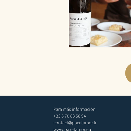
Para más información
+33 6 70 83 58 94
contact@paxetamor.fr
www.paxetamor.eu