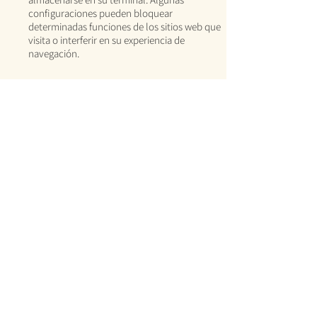
configuraciones pueden bloquear
determinadas funciones de los sitios web que
visita o interferir en su experiencia de
navegación.
Configurar el sistema operativo
del smartphone
Puede controlar la configuración de cookies
en su smartphone según las normas del
sistema operativo. Algunos ajustes pueden
bloquear ciertas funcionalidades de los sitios
visitados o interrumpir su navegación.