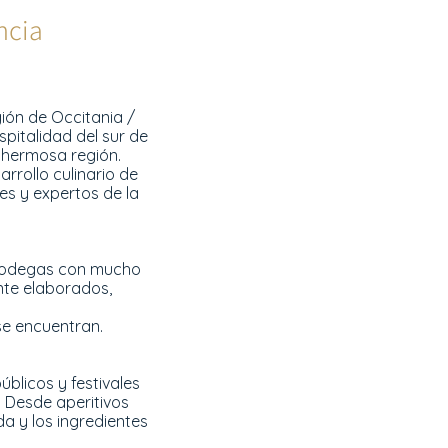
ncia
ión de Occitania /
pitalidad del sur de
a hermosa región.
rrollo culinario de
es y expertos de la
n bodegas con mucho
nte elaborados,
se encuentran.
blicos y festivales
 Desde aperitivos
a y los ingredientes