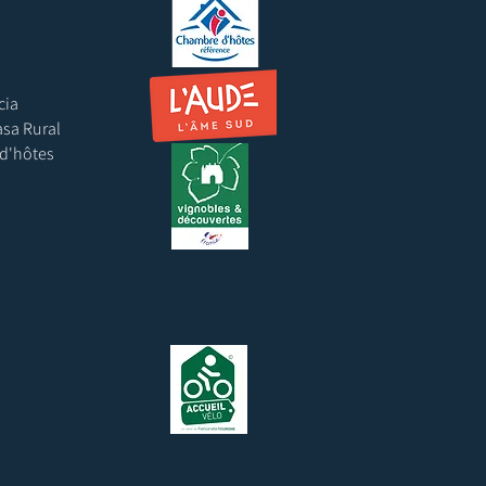
cia
asa Rural
 d'hôtes
s