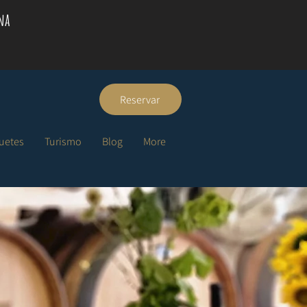
na
Reservar
quetes
Turismo
Blog
More