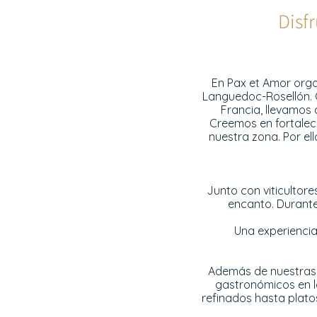
Disf
En Pax et Amor orga
Languedoc-Rosellón. C
Francia, llevamos 
Creemos en fortalece
nuestra zona. Por el
Junto con viticultor
encanto. Durante
Una experiencia
Además de nuestras c
gastronómicos en l
refinados hasta plato