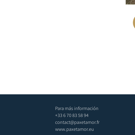
Para más información
+33 6 70 83 58 94
contact@paxetamor.fr
www.paxetamor.eu