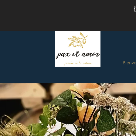
P
Bienv