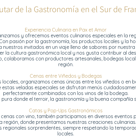
rutar de la Gastronomía en el Sur de Fra
Experiencia Culinaria en Pax et Amor
nizamos y ofrecemos eventos culinarios especiales en la reg
on pasión por la gastronomía, los productos locales y la hos
a nuestros invitados en un viaje lleno de sabores por nuestr
r la cultura gastronómica local y nos gusta contribuir al desa
lo, colaboramos con productores artesanales, bodegas local
región.
Cenas entre Viñedos y Bodegas
es locales, organizamos cenas únicas entre los viñedos o e
 estas veladas especiales se disfrutan menús cuidadosame
perfectamente combinados con los vinos de la bodega.
 pura donde el terroir, la gastronomía y la buena compañía 
Catas y Pop-Ups Gastronómicos
enas con vino, también participamos en diversos eventos pú
a región, donde presentamos nuestras creaciones culinarias.
s regionales sorprendentes, siempre respetando la temporad
locales.